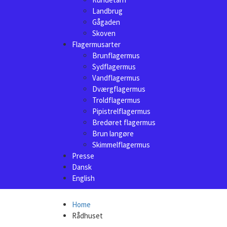
Landbrug
Gågaden
Skoven
Flagermusarter
Brunflagermus
Sydflagermus
Vandflagermus
Dværgflagermus
Troldflagermus
Pipistrelflagermus
Bredøret flagermus
Brun langøre
Skimmelflagermus
Presse
Dansk
English
Home
Rådhuset