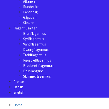
Altanen
Rundetårn
Landbrug
Gågaden
Skoven
Flagermusarter
Brunflagermus
Sydflagermus
Vandflagermus
Dværgflagermus
Troldflagermus
Pipistrelflagermus
Bredøret flagermus
Brun langøre
Skimmelflagermus
Presse
Dansk
English
Home