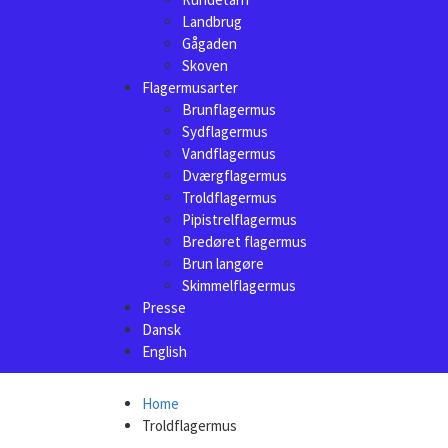
Landbrug
Gågaden
Skoven
Flagermusarter
Brunflagermus
Sydflagermus
Vandflagermus
Dværgflagermus
Troldflagermus
Pipistrelflagermus
Bredøret flagermus
Brun langøre
Skimmelflagermus
Presse
Dansk
English
Home
Troldflagermus